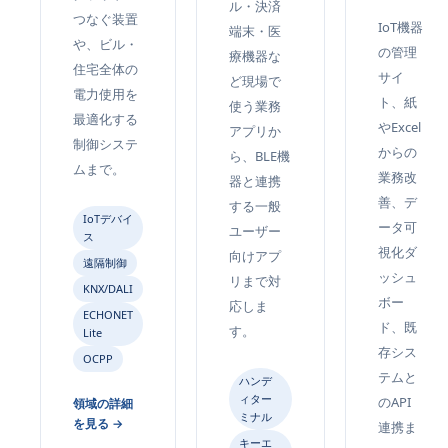
ル・決済
つなぐ装置
IoT機器
端末・医
や、ビル・
の管理
療機器な
住宅全体の
サイ
ど現場で
電力使用を
ト、紙
使う業務
最適化する
やExcel
アプリか
制御システ
からの
ら、BLE機
ムまで。
業務改
器と連携
善、デ
する一般
IoTデバイ
ータ可
ユーザー
ス
視化ダ
向けアプ
遠隔制御
ッシュ
リまで対
KNX/DALI
ボー
応しま
ECHONET
ド、既
す。
Lite
存シス
OCPP
テムと
ハンデ
ィター
のAPI
領域の詳細
ミナル
を見る →
連携ま
キーエ