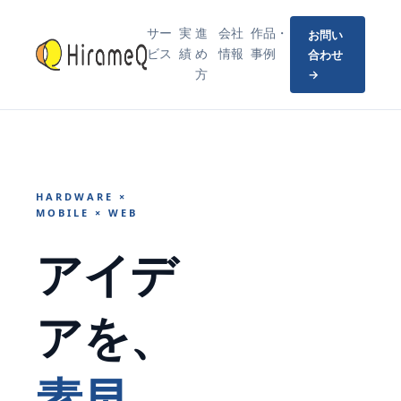
サー
実
進
会社
作品・
お問い
ビス
績
め
情報
事例
合わせ
方
→
HARDWARE ×
MOBILE × WEB
アイデ
アを、
素早