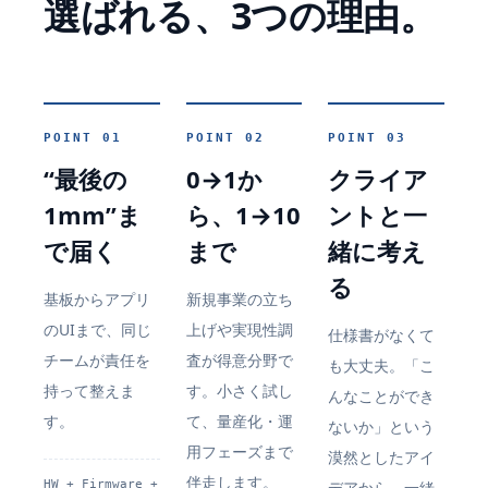
選ばれる、3つの理由。
POINT
01
POINT
02
POINT
03
“最後の
0→1か
クライア
1mm”ま
ら、1→10
ントと一
で届く
まで
緒に考え
る
基板からアプリ
新規事業の立ち
のUIまで、同じ
上げや実現性調
仕様書がなくて
チームが責任を
査が得意分野で
も大丈夫。「こ
持って整えま
す。小さく試し
んなことができ
す。
て、量産化・運
ないか」という
用フェーズまで
漠然としたアイ
伴走します。
HW + Firmware +
デアから、一緒