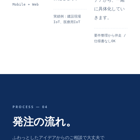
Mobile + Web
に具体化してい
実績例：建設現場
きます。
IoT、医療用IoT
要件整理から伴走 /
仕様書なしOK
PROCESS — 04
発注の流れ。
ふわっとしたアイデアからのご相談で大丈夫で