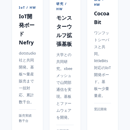
研究 /
HW
IoT / HW
HW
Cocoa
IoT開
モンス
Bit
発ボー
ターウ
ワンフッ
ド
ルフ拡
トシーバ
Nefry
張基板
スと共
dotstudio
同。
大学との
社と共同
littleBits
共同研
開発。基
対応のIoT
究。xbee
板〜量産
開発ボー
メッシュ
販売まで
ド。基
で山間部
一括対
板〜少量
通信を実
応、累計
量産。
現。基板
数千台。
とファー
受託開発
ムウェア
販売実績
を開発。
数千台