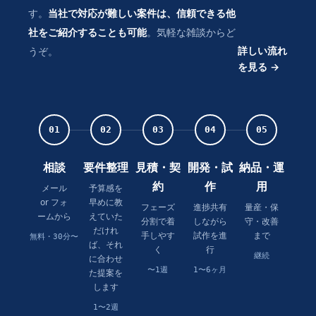
す。
当社で対応が難しい案件は、信頼できる他
社をご紹介することも可能
。気軽な雑談からど
詳しい流れ
うぞ。
を見る →
01
02
03
04
05
相談
要件整理
見積・契
開発・試
納品・運
約
作
用
メール
予算感を
or フォ
早めに教
フェーズ
進捗共有
量産・保
ームから
えていた
分割で着
しながら
守・改善
だけれ
手しやす
試作を進
まで
無料・30分〜
ば、それ
く
行
継続
に合わせ
〜1週
1〜6ヶ月
た提案を
します
1〜2週