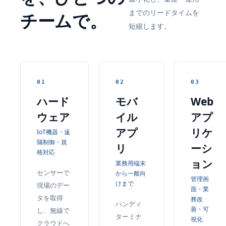
までのリードタイムを
チームで。
短縮します。
01
02
03
ハード
モバ
Web
ウェア
イル
アプ
アプ
リケ
IoT機器・遠
隔制御・規
リ
ーシ
格対応
ョン
業務用端末
センサーで
から一般向
管理画
けまで
現場のデー
面・業
タを取得
務改
ハンディ
善・可
し、無線で
ターミナ
視化
クラウドへ