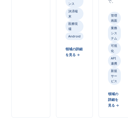
で。
ンス
決済端
管理
末
画面
医療現
業務
場
シス
Android
テム
可視
領域の詳細
化
を見る →
API
連携
新規
サー
ビス
領域の
詳細を
見る →