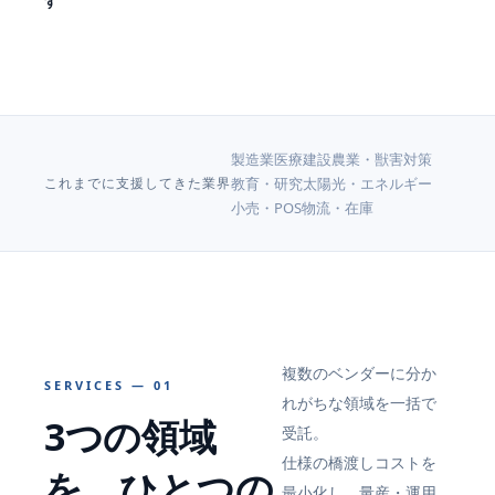
す
製造業
医療
建設
農業・獣害対策
これまでに支援してきた業界
教育・研究
太陽光・エネルギー
小売・POS
物流・在庫
複数のベンダーに分か
SERVICES — 01
れがちな領域を一括で
3つの領域
受託。
仕様の橋渡しコストを
を、ひとつの
最小化し、量産・運用