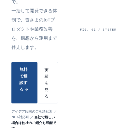
で。
一括して開発できる体
制で、皆さまのIoTプ
ロダクトや業務改善
FIG. 01 / SYSTEM
を、構想から運用まで
伴走します。
無料
実
で相
績
談す
を
る →
見
る
アイデア段階のご相談歓迎 ／
NDA対応可 ／
当社で難しい
場合は他社のご紹介も可能で