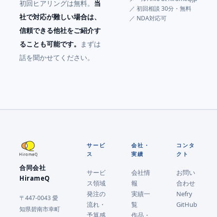
初回ヒアリングは無料。
当
／ 初回相談 30分・無料
社で対応が難しい場合は、
／ NDA対応可
信頼できる他社をご紹介す
ることも可能です。
まずは
話を聞かせてください。
サービ
会社・
コンタ
ス
実績
クト
合同会社
サービ
会社情
お問い
HirameQ
ス領域
報
合わせ
発注の
実績一
Nefry
〒447-0043 愛
流れ・
覧
GitHub
知県碧南市幸町
予算感
作品・