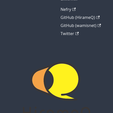
Nefry
GitHub (HirameQ)
GitHub (wamisnet)
Twitter