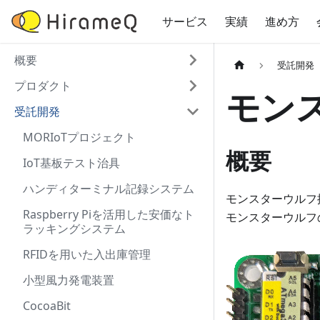
サービス
実績
進め方
概要
受託開発
プロダクト
モン
受託開発
MORIoTプロジェクト
概要
IoT基板テスト治具
ハンディターミナル記録システム
モンスターウルフ
Raspberry Piを活用した安価なト
モンスターウルフ
ラッキングシステム
RFIDを用いた入出庫管理
小型風力発電装置
CocoaBit